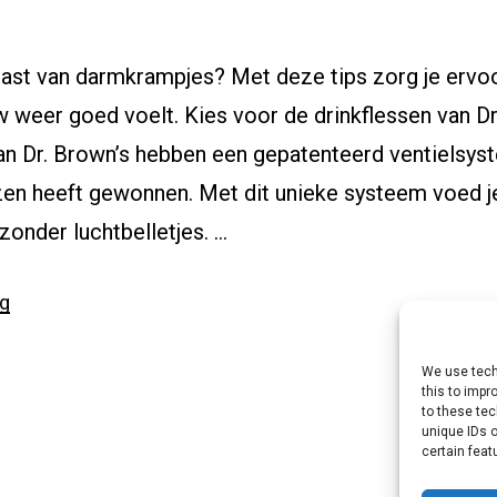
last van darmkrampjes? Met deze tips zorg je ervoor
 weer goed voelt. Kies voor de drinkflessen van Dr
an Dr. Brown’s hebben een gepatenteerd ventielsys
zen heeft gewonnen. Met dit unieke systeem voed je
zonder luchtbelletjes. …
“Tips
ng
tegen
darmkrampjes”
We use tech
this to imp
to these tec
unique IDs o
certain feat