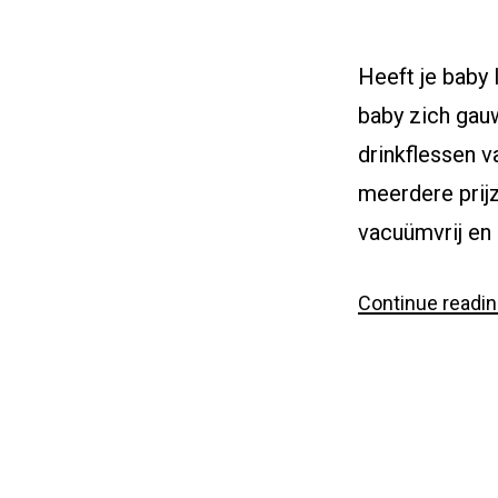
Heeft je baby 
baby zich gauw
drinkflessen v
meerdere prij
vacuümvrij en 
Continue readi