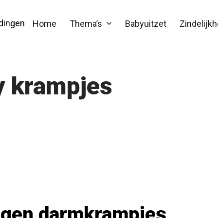
edingen
Home
Thema’s
Babyuitzet
Zindelijkh
y krampjes
egen darmkrampjes