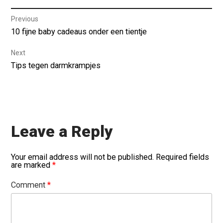
Post
Previous
Previous
10 fijne baby cadeaus onder een tientje
navigation
post:
Next
Next
Tips tegen darmkrampjes
post:
Leave a Reply
Your email address will not be published.
Required fields
are marked
*
Comment
*